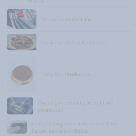
Alavesa
Antxoa de Eusko Label
Caracoles en San Prudencio
Tarta San Prudencio
Euskal gastronomia, bere alderdi
guztietatik
Euskadi Basque Country Grand Tour:
Zapore handiko ibilbidea