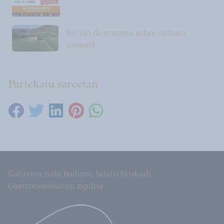
Be! Fin de semana sobre cultura
pastoril
Partekatu sareetan
Kalitatea nahi baduzu, bilatu Euskadi
Gastronomikaren zigilua