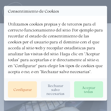
Consentimiento de Cookies
Ope
Utilizamos cookies propias y de terceros para el
correcto funcionamiento del sitio. Por ejemplo para
< Itzuli berrietara
recordar el estado de consentimiento de las
cookies por el usuario para el dominio con el que
Parrilla a la vista
acceda al sitio web y recopilar estadísticas para
analizar las visitas del sitio. Haga clic en "Aceptar
EUSKADI GASTRONOMIKA
·
12/11/2019
todas" para aceptarlas e ir directamente al sitio o,
en "Configurar" para elegir los tipos de cookies que
acepta o no, o en "Rechazar salvo necesarias".
Rechazar
Aceptar
Configurar
salvo
todas
necesarias