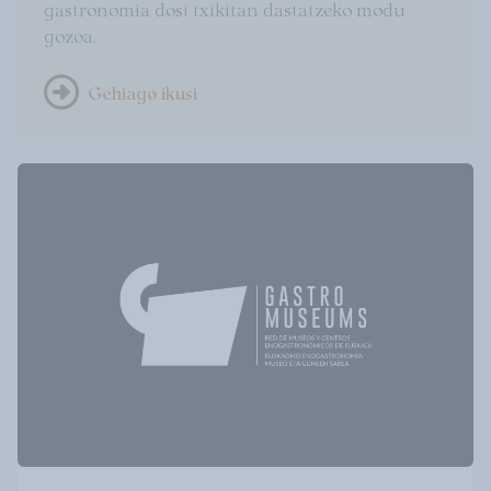
gastronomia dosi txikitan dastatzeko modu
gozoa.
Gehiago ikusi