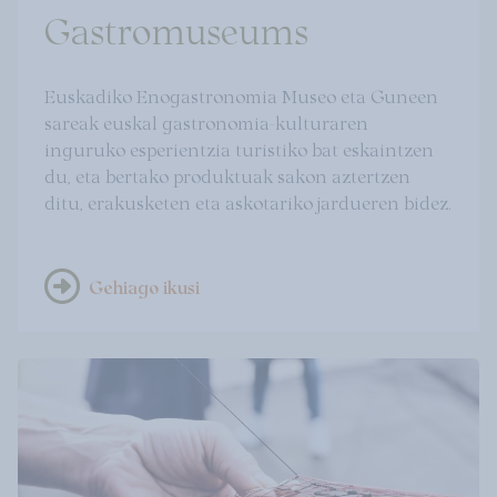
Gastromuseums
Euskadiko Enogastronomia Museo eta Guneen
sareak euskal gastronomia-kulturaren
inguruko esperientzia turistiko bat eskaintzen
du, eta bertako produktuak sakon aztertzen
ditu, erakusketen eta askotariko jardueren bidez.
Gehiago ikusi