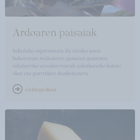
Ardoaren paisaiak
Sekulako esperientzia da urteko sasoi
bakoitzean mahastien paisaiaz gozatzea:
udaberriko ernaberritzetik udazkeneko kolore
okre eta gorrixken ikuskizunera.
Gehiago ikusi