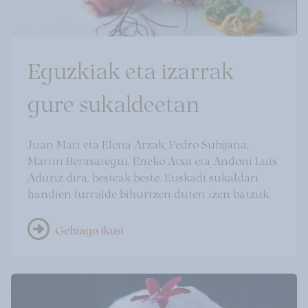
Eguzkiak eta izarrak
gure sukaldeetan
Juan Mari eta Elena Arzak, Pedro Subijana,
Martin Berasategui, Eneko Atxa eta Andoni Luis
Aduriz dira, besteak beste, Euskadi sukaldari
handien lurralde bihurtzen duten izen batzuk.
Gehiago ikusi