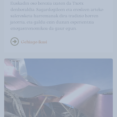
Euskadin oso berezia izaten da Txotx
denboraldia. Sagardogileen eta erosleen arteko
salerosketa-harremanak dira tradizio horren
jatorria, eta galdu ezin duzun esperientzia
enogastronomikoa da gaur egun.
Gehiago ikusi