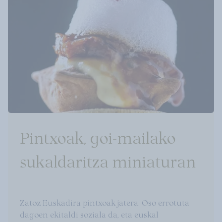
Pintxoak, goi-mailako
sukaldaritza miniaturan
Zatoz Euskadira pintxoak jatera. Oso errotuta
dagoen ekitaldi soziala da, eta euskal