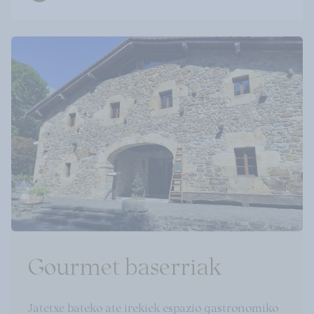
Gourmet baserriak
Jatetxe bateko ate irekiek espazio gastronomiko