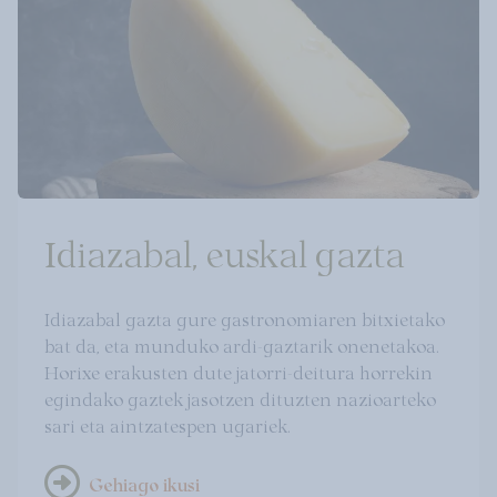
Idiazabal, euskal gazta
Idiazabal gazta gure gastronomiaren bitxietako
bat da, eta munduko ardi-gaztarik onenetakoa.
Horixe erakusten dute jatorri-deitura horrekin
egindako gaztek jasotzen dituzten nazioarteko
sari eta aintzatespen ugariek.
Gehiago ikusi