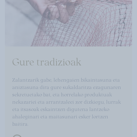
Gure tradizioak
Zalantzarik gabe, lehengaien bikaintasuna eta
aniztasuna dira gure sukaldaritza ezagunaren
sekretuetako bat, eta horrelako produktuak
nekazariei eta arrantzaleei zor dizkiegu, lurrak
eta itsasoak eskaintzen digutena lantzeko
ahaleginari eta maitasunari esker lortzen
baitira.