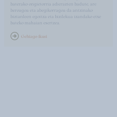
baterako ongietorria adierazten badute, are
beroagoa eta abegikorragoa da antzinako
biztanleen egoitza eta bizilekua izandako etxe
bateko mahaian esertzea.
Gehiago ikusi