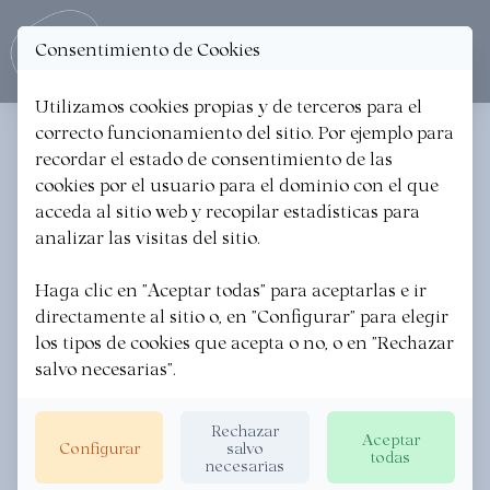
Consentimiento de Cookies
Ope
Utilizamos cookies propias y de terceros para el
correcto funcionamiento del sitio. Por ejemplo para
< Volver a las noticias
recordar el estado de consentimiento de las
cookies por el usuario para el dominio con el que
PODCAST _ La Ruta Slow
acceda al sitio web y recopilar estadísticas para
visitando el Mater en Pasaia
analizar las visitas del sitio.
Haga clic en "Aceptar todas" para aceptarlas e ir
EUSKADI GASTRONOMIKA
·
06/08/2024
directamente al sitio o, en "Configurar" para elegir
los tipos de cookies que acepta o no, o en "Rechazar
salvo necesarias".
Rechazar
Aceptar
Configurar
salvo
todas
necesarias