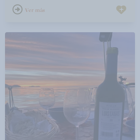
arquitectura industrial —astilleros, antiguas
Ver más
factorías y muelles— que narran el pasado
mientras la ría señala un futuro moderno y
vibrante.