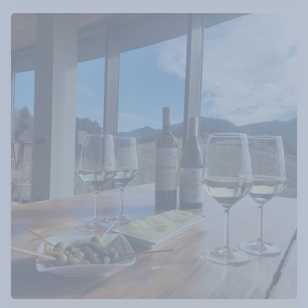
forma a este encuentro. Más que una comida, es
una invitación a conectar: conectamos a las
personas creando tiempo y espacio a través de
aventuras culinarias. Cada experiencia nace de
una verdadera simbiosis entre nuestra cocina
refinada y nuestros colaboradores — ya sea un
artista, una bodega o un productor — dando
lugar a un diálogo vivo entre creatividad,
territorio y emoción. Un momento para
compartir, descubrir y encontrarse en un
entorno excepcional, abierto, inclusivo y lleno de
sensibilidad. 📅 Lunes 25 de mayo, 12:00 – 15:00
📍 Aia – País Vasco Plazas limitadas — reserva tu
lugar para esta experiencia única.