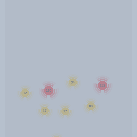
34
132
150
12
89
17
77