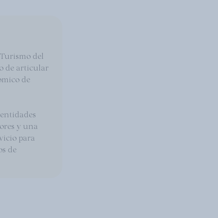
Turismo del
o de articular
nómico de
 entidades
ores y una
vicio para
os de