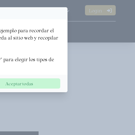
Login
ES
Open
Open
·
 ejemplo para recordar el
PREMIOS
a al sitio web y recopilar
 para elegir los tipos de
es ya
di
Aceptar todas