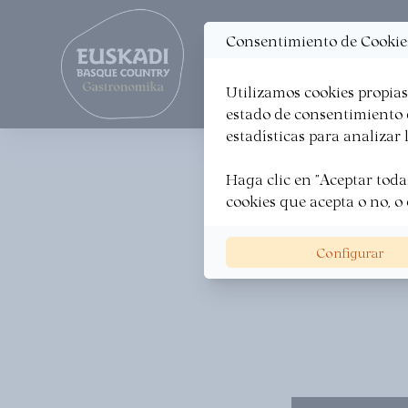
Actualidad
Map
Consentimiento de Cookie
·
Utilizamos cookies propias 
ORGANIZA TU VIAJE
A 
estado de consentimiento d
estadísticas para analizar la
Haga clic en "Aceptar todas
623
cookies que acepta o no, o 
f
Configurar