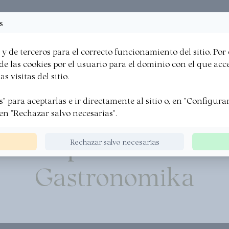
a
Folletos
Recetas
Favoritos
s
·
·
·
y de terceros para el correcto funcionamiento del sitio. Por
LA VASCA
EXPERIENCIAS
SOMOS
ALIANZAS
e las cookies por el usuario para el dominio con el que acced
s visitas del sitio.
" para aceptarlas e ir directamente al sitio o, en "Configurar"
empresas y entidad
en "Rechazar salvo necesarias".
orman parte de Euska
Rechazar salvo necesarias
Gastronomika