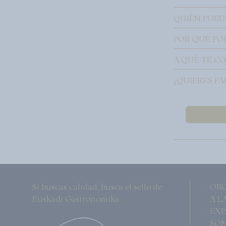
QUIÉN PUED
POR QUÉ FO
A QUÉ TE C
¿QUIERES PA
Si buscas calidad, busca el sello de
· OR
Euskadi Gastronomika
· A 
· EX
· SO