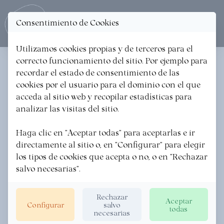
Consentimiento de Cookies
Ope
Utilizamos cookies propias y de terceros para el
correcto funcionamiento del sitio. Por ejemplo para
< Volver a las noticias
recordar el estado de consentimiento de las
cookies por el usuario para el dominio con el que
LA REVISTA NATIONAL
acceda al sitio web y recopilar estadísticas para
GEOGRAPHIC
analizar las visitas del sitio.
RECOMIENDA LOS PLATOS
Haga clic en "Aceptar todas" para aceptarlas e ir
directamente al sitio o, en "Configurar" para elegir
QUE HAY QUE PROBAR SI
los tipos de cookies que acepta o no, o en "Rechazar
VIAJAS A EUSKADI
salvo necesarias".
Rechazar
EUSKADI GASTRONOMIKA
·
11/10/2023
Aceptar
Configurar
salvo
todas
necesarias