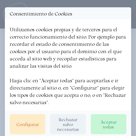
Consentimiento de Cookies
Ope
Utilizamos cookies propias y de terceros para el
correcto funcionamiento del sitio. Por ejemplo para
< Volver a las noticias
recordar el estado de consentimiento de las
cookies por el usuario para el dominio con el que
PODCAST _ La Ruta Slow en
acceda al sitio web y recopilar estadísticas para
la Euskadi Gastronomika
analizar las visitas del sitio.
Festa
Haga clic en "Aceptar todas" para aceptarlas e ir
directamente al sitio o, en "Configurar" para elegir
los tipos de cookies que acepta o no, o en "Rechazar
EUSKADI GASTRONOMIKA
·
26/02/2024
salvo necesarias".
Rechazar
Aceptar
Configurar
salvo
todas
necesarias