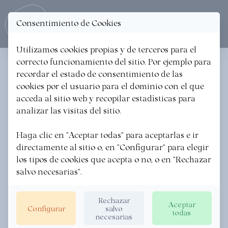
Consentimiento de Cookies
Ope
Utilizamos cookies propias y de terceros para el
correcto funcionamiento del sitio. Por ejemplo para
< Volver a las noticias
recordar el estado de consentimiento de las
cookies por el usuario para el dominio con el que
FERIAS ESPECIALES DE
acceda al sitio web y recopilar estadísticas para
OTOÑO EN TOLOSA
analizar las visitas del sitio.
Haga clic en "Aceptar todas" para aceptarlas e ir
TOLOSALDEA GARATZEN
·
27/10/2023
directamente al sitio o, en "Configurar" para elegir
los tipos de cookies que acepta o no, o en "Rechazar
salvo necesarias".
Rechazar
Aceptar
Configurar
salvo
todas
necesarias