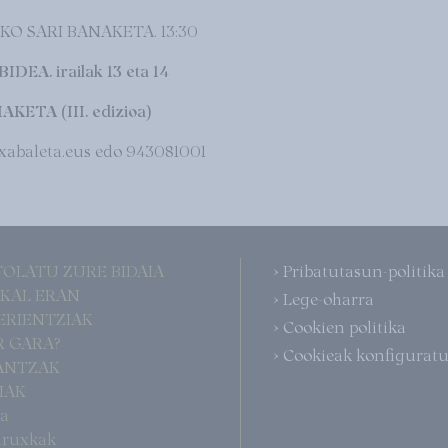
O SARI BANAKETA. 13:30
. irailak 13 eta 14
TA (III. edizioa)
xabaleta.eus edo 943081001
TOLATU ZURE BIDAIA
> Pribatutasun-politika
SKAL ERAN
> Lege-oharra
PERIENTZIAK
> Cookien politika
R GARA?
> Cookieak konfigurat
IANTZAK
RIAK
pa
buruxkak