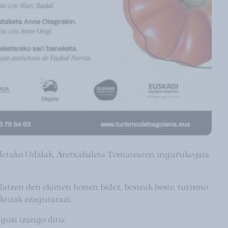
etako Udalak, Aretxabaleta Tomatearen inguruko jaia
olatzen den ekimen honen bidez, besteak beste, turismo
ktuak ezagutarazi.
gusi izango ditu: