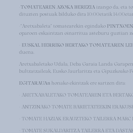
-
TOMATEAREN AZOKA BEREZIA
izango da, eta t
dituzten postuak bilduko dira 10:00etatik 14:00etar
-"Aretxabaleta" tomatearekin egindako
PINTXOEN 
oparoen eskaintzan oinarritua asteburu guztian z
-
EUSKAL HERRIKO BERTAKO TOMATEAREN LE
duena.
Aretxabaletako Udala, Deba Garaia Landa Garape
bultzatzaileak, Eusko Jaurlaritza eta Gipuzkoako 
EGITARAUAn
honako ekintzak ere sartzen dira:
- ARETXABALETAKO TOMATEAREN ETA BERTAKO
- ANTZINAKO TOMATE BARIETATEEKIN ERAKUSKE
- TOMATE HAZIAK ERAUZTEKO TAILERRA MARC B
- TOMATE SUKALDARITZA TAILERRA ETA DASTAK