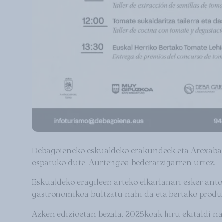
Debagoieneko eskualdeko erakundeek eta Arexabal
ospatuko dute. Aurtengoa bederatzigarren urtez.
Eskualdeko eragileen arteko elkarlanari esker ant
gastronomikoa bultzatu nahi da eta bertako produ
Azken edizioetan bezala, 2025koak hiru ekitaldi na