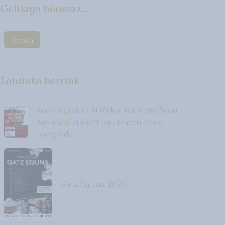
Gehiago honetaz...
Azoka
Lotutako berriak
Aretxabaletan 2024ko irailaren 15ean
Aretxabaletako Tomatearen Festa
izango da
Gatz Eguna 2026