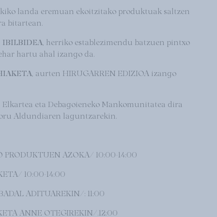
okiko landa eremuan ekoitzitako produktuak saltzen
a bitartean.
IBILBIDEA
, herriko establezimendu batzuen pintxo
ehar hartu ahal izango da.
HIAKETA
, aurten HIRUGARREN EDIZIOA izango
n Elkartea eta Debagoieneko Mankomunitatea dira
Foru Aldundiaren laguntzarekin.
 PRODUKTUEN AZOKA/ 10:00-14:00
TA/ 10:00-14:00
ADAL ADITUAREKIN/: 11:00
ETA ANNE OTEGIREKIN/.12:00