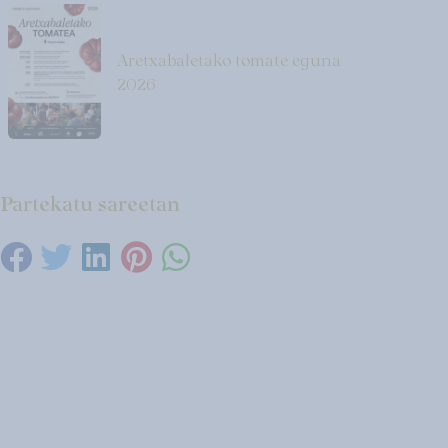
Aretxabaletako tomate eguna
2026
Partekatu sareetan