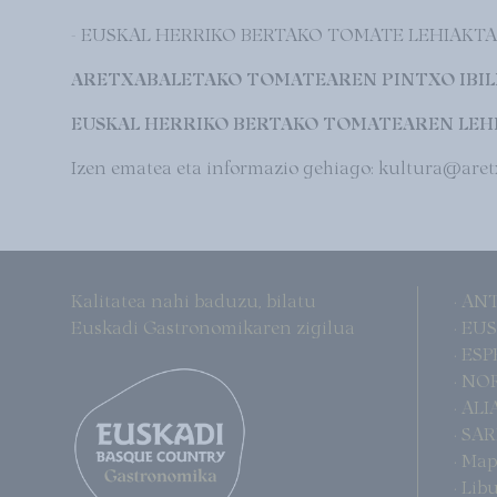
- EUSKAL HERRIKO BERTAKO TOMATE LEHIAKTAK
ARETXABALETAKO TOMATEAREN PINTXO IBILBIDEA
EUSKAL HERRIKO BERTAKO TOMATEAREN LEHIAKE
Izen ematea eta informazio gehiago: kultura@aret
Kalitatea nahi baduzu, bilatu
· AN
Euskadi Gastronomikaren zigilua
· EU
· ES
· NO
· AL
· SA
· Ma
· Li