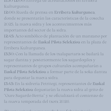
Kulturgunea.
12:00:
Rueda de prensa en
Erribera Kulturgunea
,
donde se presentarán las características de la cosecha
2025, la nueva sidra y los acontecimientos más
importantes del sector de la sidra.
12:45:
Acto simbólico de plantación de un manzano por
representantes de
Euskal Pilota Selekzioa
en la plaza de
Erribera Kulturgunea.
13:30:
Con la llamada de los txalapartaris se bailará la
sagar dantza y posteriormente los sagardogiles y
representantes de grupos culturales acompañarán a
Euskal Pilota Selekzioa
a formar parte de la soka dantza
para degustar la nueva sidra.
13:45:
En la sidrería Petritegi, representantes de
Euskal
Pilota Selekzioa
degustarán la nueva sidra al grito de
“Gure Sagardo Berria” y se oficializará el comienzo de
la nueva temporada del txotx 2026.
*Evento privado, para acudir hace falta invitación.