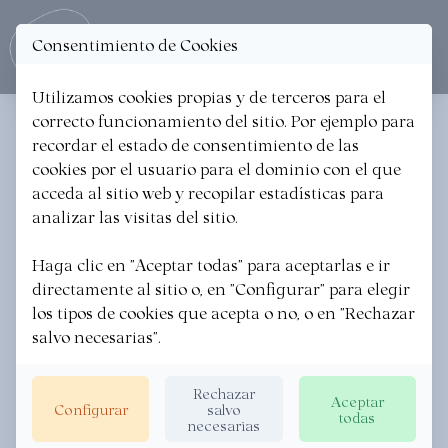
Consentimiento de Cookies
Ope
Utilizamos cookies propias y de terceros para el
correcto funcionamiento del sitio. Por ejemplo para
< Volver a las noticias
recordar el estado de consentimiento de las
cookies por el usuario para el dominio con el que
XXXIII. Sagardo Berriaren
acceda al sitio web y recopilar estadísticas para
Eguna 2026
analizar las visitas del sitio.
Haga clic en "Aceptar todas" para aceptarlas e ir
SAGARDOETXEA
·
07/01/2026
directamente al sitio o, en "Configurar" para elegir
los tipos de cookies que acepta o no, o en "Rechazar
salvo necesarias".
Rechazar
Aceptar
Configurar
salvo
todas
necesarias