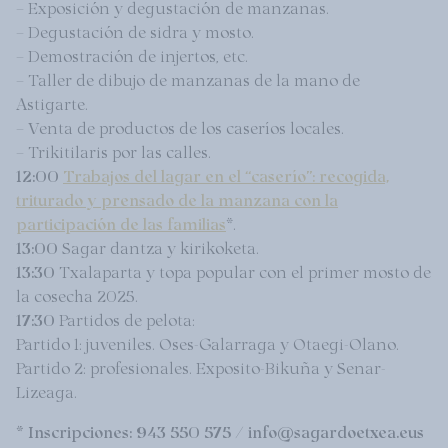
– Exposición y degustación de manzanas.
– Degustación de sidra y mosto.
– Demostración de injertos, etc.
– Taller de dibujo de manzanas de la mano de
Astigarte.
– Venta de productos de los caseríos locales.
– Trikitilaris por las calles.
12:00
Trabajos del lagar en el “caserío”: recogida,
triturado y prensado de la manzana con la
participación de las familias
*.
13:00
Sagar dantza y kirikoketa.
13:30
Txalaparta y topa popular con el primer mosto de
la cosecha 2025.
17:30
Partidos de pelota:
Partido 1: juveniles. Oses-Galarraga y Otaegi-Olano.
Partido 2: profesionales. Exposito-Bikuña y Senar-
Lizeaga.
* Inscripciones: 943 550 575 / info@sagardoetxea.eus