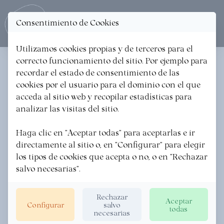
Consentimiento de Cookies
Ope
Utilizamos cookies propias y de terceros para el
correcto funcionamiento del sitio. Por ejemplo para
< Volver a las noticias
recordar el estado de consentimiento de las
cookies por el usuario para el dominio con el que
XXV Sagar Uzta en
acceda al sitio web y recopilar estadísticas para
Astigarraga
analizar las visitas del sitio.
Haga clic en "Aceptar todas" para aceptarlas e ir
SAGARDOETXEA
·
18/09/2025
directamente al sitio o, en "Configurar" para elegir
los tipos de cookies que acepta o no, o en "Rechazar
salvo necesarias".
Rechazar
Aceptar
Configurar
salvo
todas
necesarias