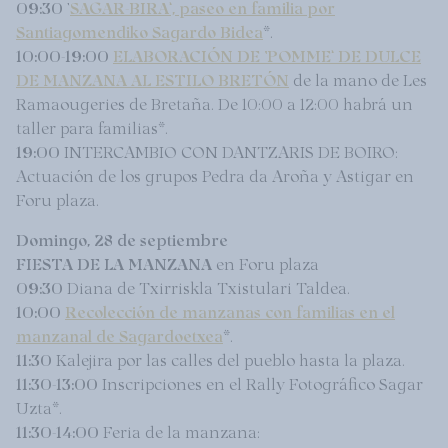
09:30
‘
SAGAR-BIRA’, paseo en familia por
Santiagomendiko Sagardo Bidea
*.
10:00-19:00
ELABORACIÓN
DE ‘POMME’ DE DULCE
DE MANZANA AL ESTILO BRETÓN
de la mano de Les
Ramaougeries de Bretaña. De 10:00 a 12:00 habrá un
taller para familias*.
19:00
INTERCAMBIO CON DANTZARIS DE BOIRO:
Actuación de los grupos Pedra da Aroña y Astigar en
Foru plaza.
Domingo, 28 de septiembre
FIESTA DE LA MANZANA
en Foru plaza
09:30
Diana de Txirriskla Txistulari Taldea.
10:00
Recolección de manzanas con familias en el
manzanal de Sagardoetxea
*.
11:30
Kalejira por las calles del pueblo hasta la plaza.
11:30-13:00
Inscripciones en el Rally Fotográfico Sagar
Uzta*.
11:30-14:00
Feria de la manzana: