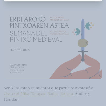
Son 7 los establecimientos que participan este año:
Gran sol,
Mika
,
Tatapas
,
Badia
,
Enbata
, Andire y
Hondar.