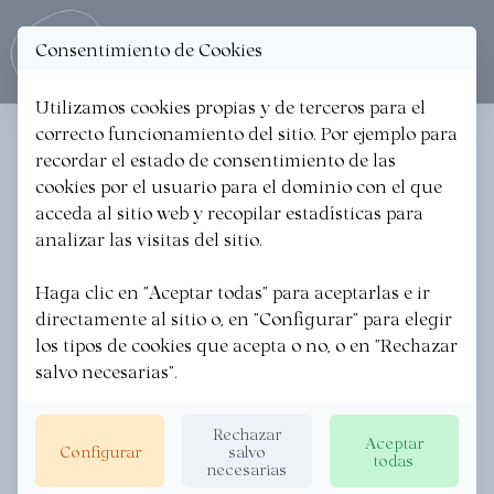
Consentimiento de Cookies
Ope
Utilizamos cookies propias y de terceros para el
correcto funcionamiento del sitio. Por ejemplo para
< Volver a las noticias
recordar el estado de consentimiento de las
cookies por el usuario para el dominio con el que
Semana del Pintxo Medieval
acceda al sitio web y recopilar estadísticas para
de Hondarribia. XV
analizar las visitas del sitio.
Concurso del Pintxo
Haga clic en "Aceptar todas" para aceptarlas e ir
directamente al sitio o, en "Configurar" para elegir
Medieval de Hondarribia
los tipos de cookies que acepta o no, o en "Rechazar
salvo necesarias".
BIDASOA ACTIVA BIDASOA BIZIRIK
·
22/05/2024
Rechazar
Aceptar
Configurar
salvo
todas
necesarias