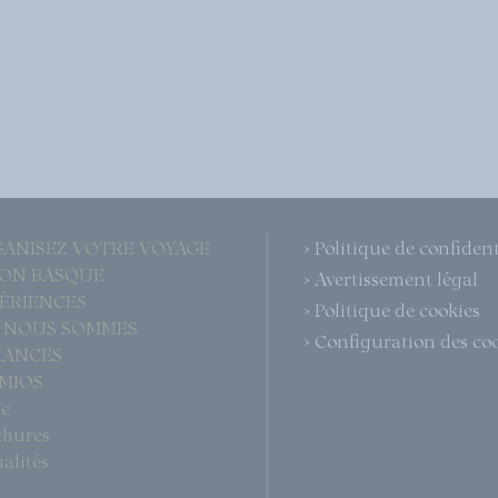
GANISEZ VOTRE VOYAGE
> Politique de confident
ÇON BASQUE
> Avertissement légal
PÉRIENCES
> Politique de cookies
I NOUS SOMMES
> Configuration des co
LIANCES
EMIOS
te
chures
ualités