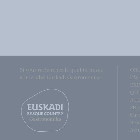
Si vous recherchez la qualité, misez
· OR
sur le label Euskadi Gastronomika
· FA
· EX
· QU
· AL
· PR
· Car
· Bro
· Act