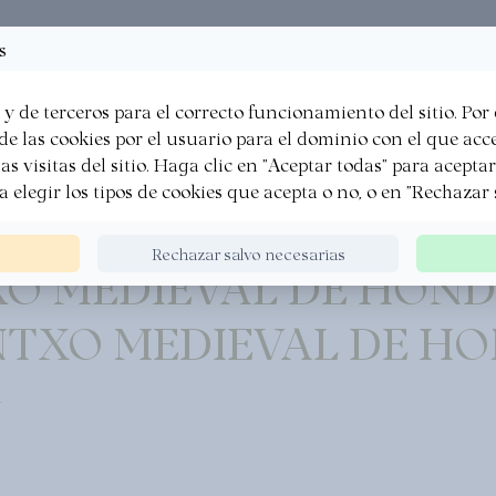
Brochures
Recettes
Favoris
s
·
·
·
y de terceros para el correcto funcionamiento del sitio. Por
E
FAÇON BASQUE
EXPÉRIENCES
QUI NOUS 
e las cookies por el usuario para el dominio con el que acced
as visitas del sitio. Haga clic en "Aceptar todas" para acepta
ra elegir los tipos de cookies que acepta o no, o en "Rechazar 
Rechazar salvo necesarias
O MEDIEVAL DE HOND
NTXO MEDIEVAL DE HO
4