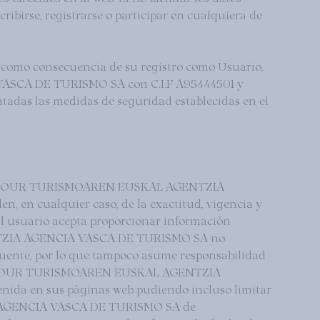
cribirse, registrarse o participar en cualquiera de
an como consecuencia de su registro como Usuario,
ASCA DE TURISMO SA con C.I.F A95444501 y
adas las medidas de seguridad establecidas en el
 BASQUETOUR TURISMOAREN EUSKAL AGENTZIA
 en cualquier caso, de la exactitud, vigencia y
El usuario acepta proporcionar información
ENTZIA AGENCIA VASCA DE TURISMO SA no
 fuente, por lo que tampoco asume responsabilidad
BASQUETOUR TURISMOAREN EUSKAL AGENTZIA
nida en sus páginas web pudiendo incluso limitar
A AGENCIA VASCA DE TURISMO SA de