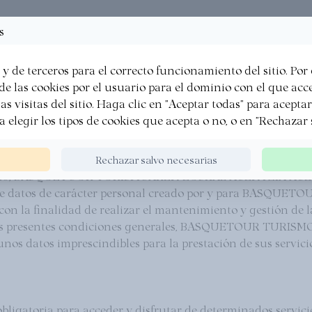
Brochures
Recettes
Favoris
s
·
·
·
y de terceros para el correcto funcionamiento del sitio. Por
E
FAÇON BASQUE
EXPÉRIENCES
QUI NOUS 
e las cookies por el usuario para el dominio con el que acced
as visitas del sitio. Haga clic en "Aceptar todas" para acepta
ra elegir los tipos de cookies que acepta o no, o en "Rechazar 
Rechazar salvo necesarias
il de 2016, BASQUETOUR TURISMOAREN EUSKAL AGENTZIA AG
do de datos de carácter personal creado por y para BA
 la finalidad de realizar el mantenimiento y gestión de la 
de las presentes condiciones generales, BASQUETOUR TU
os datos imprescindibles para la prestación de sus servicio
ligatoria para acceder y disfrutar de determinados servicios 