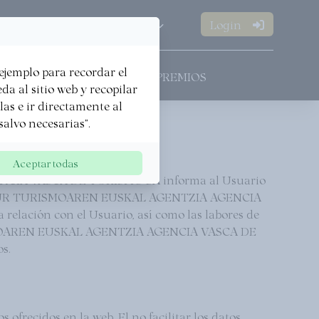
Login
FR
Open
Open
·
·
 ejemplo para recordar el
SOMMES
ALLIANCES
PREMIOS
a al sitio web y recopilar
rlas e ir directamente al
salvo necesarias".
Aceptar todas
ENCIA VASCA DE TURISMO SA informa al Usuario
SQUETOUR TURISMOAREN EUSKAL AGENTZIA AGENCIA
relación con el Usuario, así como las labores de
RISMOAREN EUSKAL AGENTZIA AGENCIA VASCA DE
s.
ofrecidos en la web. El no facilitar los datos