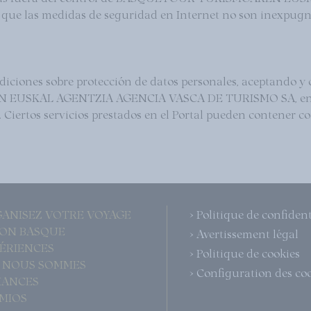
de que las medidas de seguridad en Internet no son inexpugn
diciones sobre protección de datos personales, aceptando y
USKAL AGENTZIA AGENCIA VASCA DE TURISMO SA, en la fo
. Ciertos servicios prestados en el Portal pueden contener co
GANISEZ VOTRE VOYAGE
> Politique de confident
ÇON BASQUE
> Avertissement légal
PÉRIENCES
> Politique de cookies
I NOUS SOMMES
> Configuration des co
LIANCES
EMIOS