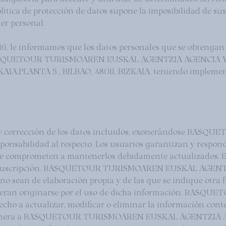
olítica de protección de datos supone la imposibilidad de sus
ter personal.
2016, le informamos que los datos personales que se obteng
de BASQUETOUR TURISMOAREN EUSKAL AGENTZIA AGENCIA V
IA.PLANTA 5 , BILBAO, 48011, BIZKAIA, teniendo implement
idad y corrección de los datos incluidos, exonerándose
bilidad al respecto. Los usuarios garantizan y responden,
 y se comprometen a mantenerlos debidamente actualizados. 
stro o suscripción. BASQUETOUR TURISMOAREN EUSKAL AG
no sean de elaboración propia y de las que se indique otra
pudieran originarse por el uso de dicha información. 
o a actualizar, modificar o eliminar la información conte
 Se exonera a BASQUETOUR TURISMOAREN EUSKAL AGENTZI