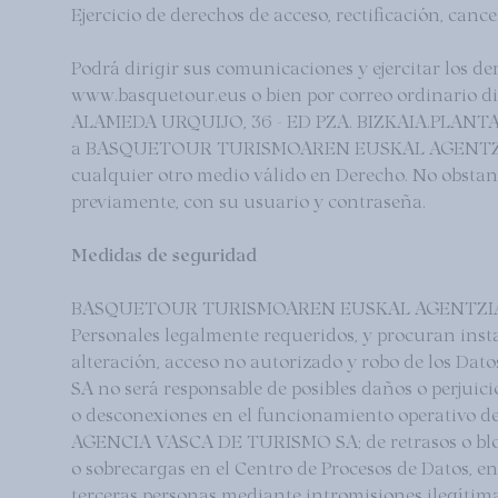
Ejercicio de derechos de acceso, rectificación, canc
Podrá dirigir sus comunicaciones y ejercitar los der
www.basquetour.eus o bien por correo ordinar
ALAMEDA URQUIJO, 36 - ED PZA. BIZKAIA.PLANTA 5 , 
a BASQUETOUR TURISMOAREN EUSKAL AGENTZIA AG
cualquier otro medio válido en Derecho. No obstante,
previamente, con su usuario y contraseña.
Medidas de seguridad
BASQUETOUR TURISMOAREN EUSKAL AGENTZIA AGEN
Personales legalmente requeridos, y procuran insta
alteración, acceso no autorizado y robo de lo
SA no será responsable de posibles daños o perjuici
o desconexiones en el funcionamiento operativo
AGENCIA VASCA DE TURISMO SA; de retrasos o bloque
o sobrecargas en el Centro de Procesos de Datos, e
terceras personas mediante intromisiones ile