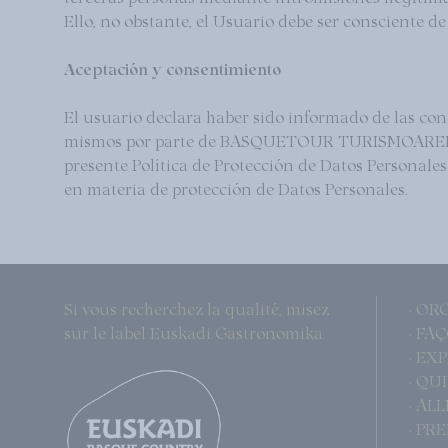
Ello, no obstante, el Usuario debe ser consciente 
Aceptación y consentimiento
El usuario declara haber sido informado de las con
mismos por parte de BASQUETOUR TURISMOAREN E
presente Política de Protección de Datos Personales
en materia de protección de Datos Personales.
Si vous recherchez la qualité, misez
· OR
sur le label Euskadi Gastronomika
· FA
· EX
· QU
· AL
· PR