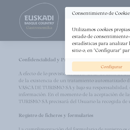
Actualités
Carte
Consentimiento de Cookie
Utilizamos cookies propias 
ORGANISEZ VOTRE VOYAG
estado de consentimiento d
estadísticas para analizar l
sitio o, en "Configurar" pa
Confidencialidad y Protección de Datos
Configurar
A efecto de lo previsto en RGPD de 27 de abr
de la existencia de un tratamiento automatiza
VASCA DE TURISMO SA y bajo su responsabilidad, con
información. En el momento de la aceptación 
TURISMO SA precisará del Usuario la recogida de un
Registro de ficheros y formularios
La cumplimentación del formulario de registro es ob