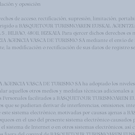
elación y oposición
echos de acceso, rectificación, supresión, limitación, portab
io dirigido a BASQUETOUR TURISMOAREN EUSKAL AGENTZI
BILBAO, 48011, BIZKAIA. Para ejercer dichos derechos es ne
ENCIA VASCA DE TURISMO SA mediante el envío de foto
 la modificación o rectificación de sus datos de registro se 
CIA VASCA DE TURISMO SA ha adoptado los niveles de s
lar aquellos otros medios y medidas técnicas adicionales a s
s Datos Personales facilitados a BASQUETOUR TURISMOA
os que se pudieran derivar de interferencias, omisiones, inte
 de este sistema electrónico, motivadas por causas aje
os en el uso del presente sistema electrónico causados por
n el sistema de Internet o en otros sistemas electrónicos, a
gítimas fuera del control de BASQUETOUR TURISMOAREN 