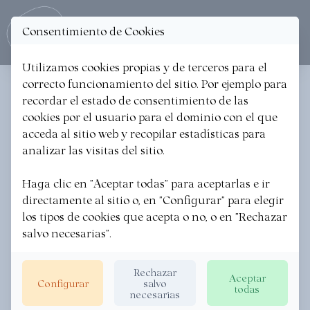
Consentimiento de Cookies
Ope
Utilizamos cookies propias y de terceros para el
correcto funcionamiento del sitio. Por ejemplo para
< Volver a las noticias
recordar el estado de consentimiento de las
cookies por el usuario para el dominio con el que
Nueve experiencias
acceda al sitio web y recopilar estadísticas para
enogastronómicas para
analizar las visitas del sitio.
saborear Irun y Hondarribia
Haga clic en "Aceptar todas" para aceptarlas e ir
directamente al sitio o, en "Configurar" para elegir
los tipos de cookies que acepta o no, o en "Rechazar
BIDASOA ACTIVA BIDASOA BIZIRIK
·
17/02/2025
salvo necesarias".
Rechazar
Aceptar
Configurar
salvo
todas
necesarias