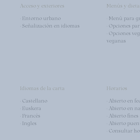
Acceso y exteriores
Menús y dieta
· Entorno urbano
· Menú para g
· Señalización en idiomas
· Opciones par
· Opciones ve
veganas
Idiomas de la carta
Horarios
· Castellano
· Abierto en f
· Euskera
· Abierto en n
· Francés
· Abierto fine
· Ingles
· Abierto puent
· Consultar ho