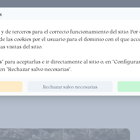
a
Folletos
Recetas
Favoritos
s
·
·
·
y de terceros para el correcto funcionamiento del sitio. Por
LA VASCA
EXPERIENCIAS
SOMOS
ALIANZAS
e las cookies por el usuario para el dominio con el que acced
s visitas del sitio.
" para aceptarlas e ir directamente al sitio o, en "Configurar"
TEKA
en "Rechazar salvo necesarias".
Rechazar salvo necesarias