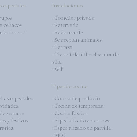
s especiales
Instalaciones
rupos
· Comedor privado
a celiacos
· Reservado
getarianas /
· Restaurante
· Se aceptan animales
· Terraza
· Trona infantil o elevador de
silla
· Wifi
Tipos de cocina
echas especiales
· Cocina de producto
avidades
· Cocina de temporada
s de semana
· Cocina fusión
es y festivos
· Especializado en carnes
rarios
· Especializado en parrilla
· KM0