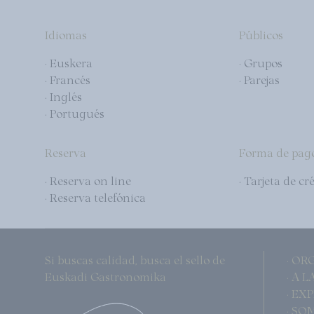
Idiomas
Públicos
· Euskera
· Grupos
· Francés
· Parejas
· Inglés
· Portugués
Reserva
Forma de pag
· Reserva on line
· Tarjeta de cr
· Reserva telefónica
Si buscas calidad, busca el sello de
· OR
Euskadi Gastronomika
· A 
· EX
· SO