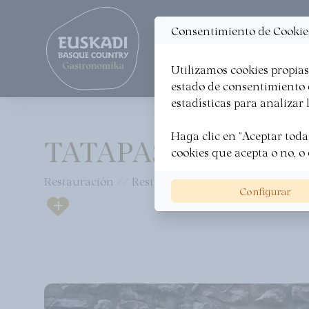
Actualidad
Map
Consentimiento de Cookie
·
Utilizamos cookies propias 
ORGANIZA TU VIAJE
A 
estado de consentimiento d
estadísticas para analizar la
Haga clic en "Aceptar todas
TATAPAS GASTRO
cookies que acepta o no, o 
Restauración // Restaurantes
Configurar