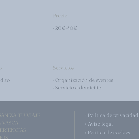
Precio
· 20€-40€
o
Servicios
édito
· Organización de eventos
· Servicio a domicilio
GANIZA TU VIAJE
> Política de privacidad
LA VASCA
> Aviso legal
PERIENCIAS
> Política de cookies
MOS