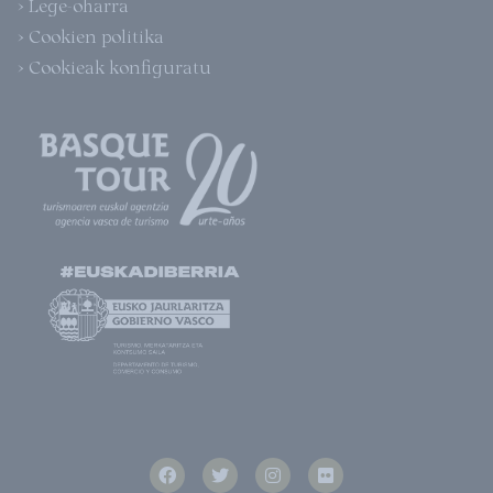
> Lege-oharra
> Cookien politika
> Cookieak konfiguratu