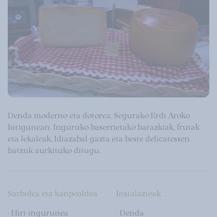
Denda moderno eta dotorea, Segurako Erdi Aroko
hirigunean. Inguruko baserrietako barazkiak, frutak
eta lekaleak, Idiazabal gazta eta beste delicatessen
batzuk aurkituko ditugu.
Sarbidea eta kanpoaldea
Instalazioak
· Hiri-ingurunea
· Denda