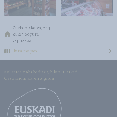
Zurbano kalea, z/g
20214 Segura
Gipuzkoa
Ikusi mapan
Kalitatea nahi baduzu, bilatu Euskadi
Gastronomikaren zigilua