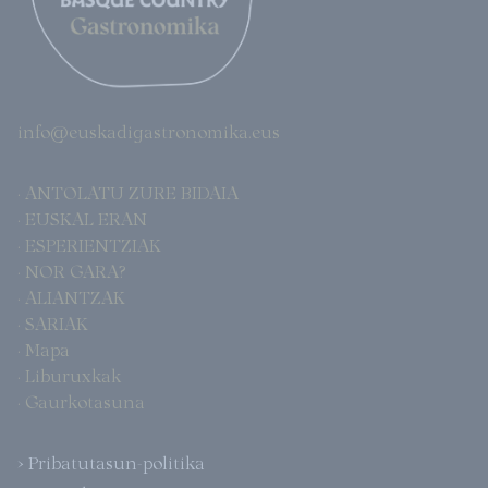
info@euskadigastronomika.eus
· ANTOLATU ZURE BIDAIA
· EUSKAL ERAN
· ESPERIENTZIAK
· NOR GARA?
· ALIANTZAK
· SARIAK
· Mapa
· Liburuxkak
· Gaurkotasuna
> Pribatutasun-politika