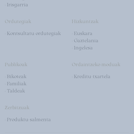
· Irisgarria
Ordutegiak
Hizkuntzak
· Kontsultatu ordutegiak
· Euskara
· Gaztelania
· Ingelesa
Publikoak
Ordaintzeko moduak
· Bikoteak
· Kreditu-txartela
· Familiak
· Taldeak
Zerbitzuak
· Produktu-salmenta