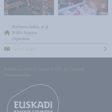
Zurbano kalea, z/g
20214 Segura
Gipuzkoa
Ver en mapa
Si buscas calidad, busca el sello de Euskadi
Gastronomika