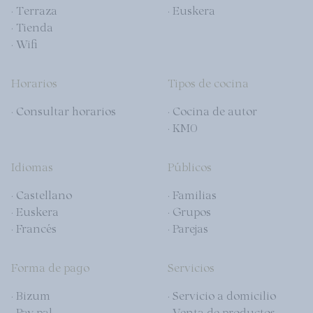
· Terraza
· Euskera
· Tienda
· Wifi
Horarios
Tipos de cocina
· Consultar horarios
· Cocina de autor
· KM0
Idiomas
Públicos
· Castellano
· Familias
· Euskera
· Grupos
· Francés
· Parejas
Forma de pago
Servicios
· Bizum
· Servicio a domicilio
· Pay pal
· Venta de productos