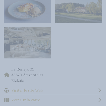
La Reneja, 35
48879 Artzentales
Bizkaia
Visiter le site Web
Voir sur la carte