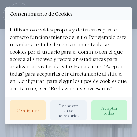
Consentimiento de Cookies
Ope
Utilizamos cookies propias y de terceros para el
correcto funcionamiento del sitio. Por ejemplo para
AMALURRA ECOHOTEL &
recordar el estado de consentimiento de las
cookies por el usuario para el dominio con el que
RETREAT CENTER
acceda al sitio web y recopilar estadísticas para
analizar las visitas del sitio. Haga clic en "Aceptar
Restauración // Restaurants
todas" para aceptarlas e ir directamente al sitio o,
en "Configurar" para elegir los tipos de cookies que
acepta o no, o en "Rechazar salvo necesarias".
Rechazar
Aceptar
Configurar
salvo
todas
necesarias